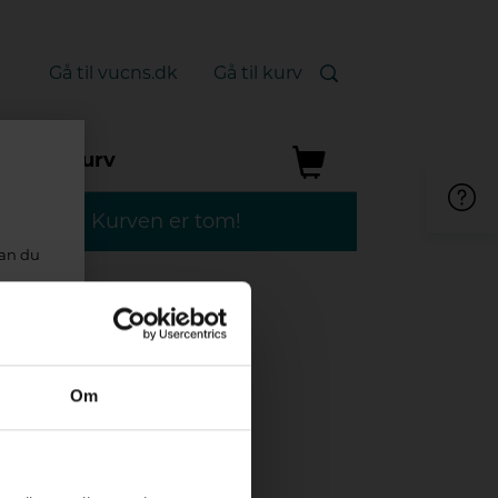
Gå til vucns.dk
Gå til kurv
Din Kurv
Kurven er tom!
kan du
Om
stået