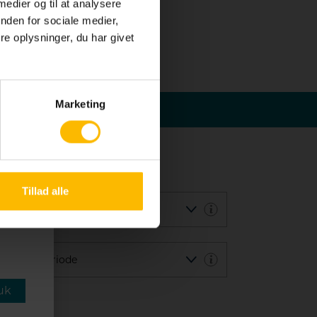
der.
 medier og til at analysere
nden for sociale medier,
e oplysninger, du har givet
Marketing
e
k tid
es
Tillad alle
ag
ksamensperiode
uk