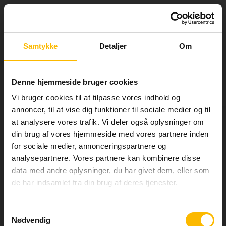
Tog
Luk
nav
Information om
Psykologi, C
Samtykke
Detaljer
Om
tilmelding
TIL SØGNING
info
Denne hjemmeside bruger cookies
Her kan du se alle de fag, vi tilbyder, på HF, AVU og
Pris: DKK 550,00
FVU. Nogle af fagene kan du tilmelde dig online,
Vi bruger cookies til at tilpasse vores indhold og
andre skal du tilmeldes i vejledningen.
annoncer, til at vise dig funktioner til sociale medier og til
Om faget
at analysere vores trafik. Vi deler også oplysninger om
Særligt for HF
din brug af vores hjemmeside med vores partnere inden
I psykologi C lærer du at analysere og reflektere over
psykologiske forhold af både faglig og almen karakter.
Når du ønsker at tilmelde dig online, skal du huske:
for sociale medier, annonceringspartnere og
analysepartnere. Vores partnere kan kombinere disse
Du lærer om, hvordan mennesker sanser, tænker, lærer, føler,
Vi skal have dokumentation fra tidligere
handler og udvikler sig universelt og under givne
data med andre oplysninger, du har givet dem, eller som
uddannelse(r).
livsomstændigheder.
de har indsamlet fra din brug af deres tjenester.
Du kan få SU, hvis dit SU-timetal er højt nok,
Læs mere om faget her
med mindre du har bestået faget eller har en
Eksamen
afsluttet gymnasial uddannelse. Se mere på
Samtykkevalg
LÆS MERE
su.dk
Nødvendig
Eksamen består af en mundtlig prøve.