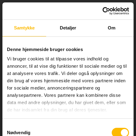
Tog
Luk
nav
Information om
Psykologi, B
Samtykke
Detaljer
Om
tilmelding
TIL SØGNING
info
Denne hjemmeside bruger cookies
Her kan du se alle de fag, vi tilbyder, på HF, AVU og
Pris: DKK 550,00
FVU. Nogle af fagene kan du tilmelde dig online,
Vi bruger cookies til at tilpasse vores indhold og
andre skal du tilmeldes i vejledningen.
annoncer, til at vise dig funktioner til sociale medier og til
Om faget
at analysere vores trafik. Vi deler også oplysninger om
Særligt for HF
din brug af vores hjemmeside med vores partnere inden
I psykologi B får du grundlæggende redskaber til at analysere og
reflektere over psykologiske forhold af både faglig og almen
Når du ønsker at tilmelde dig online, skal du huske:
for sociale medier, annonceringspartnere og
karakter.
analysepartnere. Vores partnere kan kombinere disse
Vi skal have dokumentation fra tidligere
Du lærer om, hvordan mennesker sanser, tænker, lærer, føler,
data med andre oplysninger, du har givet dem, eller som
uddannelse(r).
handler og udvikler sig universelt og under givne
de har indsamlet fra din brug af deres tjenester.
livsomstændigheder.
Du kan få SU, hvis dit SU-timetal er højt nok,
med mindre du har bestået faget eller har en
Læs mere om faget her
afsluttet gymnasial uddannelse. Se mere på
Samtykkevalg
Eksamen
LÆS MERE
su.dk
Nødvendig