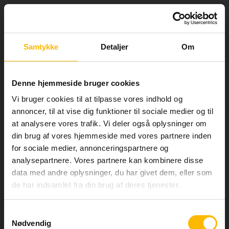
Tog
Luk
nav
Information om
Matematik, G
Samtykke
Detaljer
Om
tilmelding
TIL SØGNING
info
Denne hjemmeside bruger cookies
Her kan du se alle de fag, vi tilbyder, på HF, AVU og
Pris: DKK 150,00
FVU. Nogle af fagene kan du tilmelde dig online,
Vi bruger cookies til at tilpasse vores indhold og
andre skal du tilmeldes i vejledningen.
annoncer, til at vise dig funktioner til sociale medier og til
Om faget
at analysere vores trafik. Vi deler også oplysninger om
Særligt for HF
din brug af vores hjemmeside med vores partnere inden
Du lærer matematik på et grundlæggende niveau og arbejder
med brug af matematik i en række forskellige sammenhænge fra
Når du ønsker at tilmelde dig online, skal du huske:
for sociale medier, annonceringspartnere og
hverdagslivet.
analysepartnere. Vores partnere kan kombinere disse
Vi skal have dokumentation fra tidligere
Undervisningen drejer sig især om forståelse af matematiske
data med andre oplysninger, du har givet dem, eller som
uddannelse(r).
begreber og om, hvordan konkrete problemer fra hverdagen kan
de har indsamlet fra din brug af deres tjenester.
beskrives og løses ved hjælp af matematik.
Du kan få SU, hvis dit SU-timetal er højt nok,
med mindre du har bestået faget eller har en
Læs mere om faget her
afsluttet gymnasial uddannelse. Se mere på
Samtykkevalg
LÆS MERE
su.dk
Nødvendig